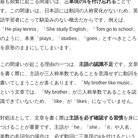
最も頻繁に起こる間違いは、
三単現のsを付け忘れる
ことで
す。この間違いは、日本語には動詞の人称変化がないため、英
語学習者にとって馴染みのない概念だからです。例えば、
「He play tennis」「She study English」「Tom go to school」
のように、本来「plays」「studies」「goes」とすべきところ
を原形のままにしてしまいます。
この間違いが起こる理由の一つは、
主語の認識不足
です。文章
を書く際に、主語が三人称単数であることを意識せずに動詞を
書いてしまうことが多くあります。「My brother like music」
という文章では、「My brother」が三人称単数であることを認
識できていないため、「like」が「likes」になっていません。
対処法として、文章を書く際は
主語を必ず確認する習慣
を身に
つけることが重要です。主語が「he」「she」「it」や人名、
単数の名詞句の場合は、必ず動詞に三単現のsを付けるという