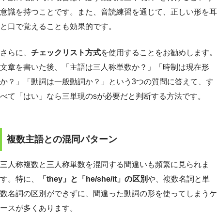
意識を持つことです。また、音読練習を通じて、正しい形を耳
と口で覚えることも効果的です。
さらに、
チェックリスト方式
を使用することをお勧めします。
文章を書いた後、「主語は三人称単数か？」「時制は現在形
か？」「動詞は一般動詞か？」という3つの質問に答えて、す
べて「はい」なら三単現のsが必要だと判断する方法です。
複数主語との混同パターン
三人称複数と三人称単数を混同する間違いも頻繁に見られま
す。特に、
「they」と「he/she/it」の区別
や、複数名詞と単
数名詞の区別ができずに、間違った動詞の形を使ってしまうケ
ースが多くあります。