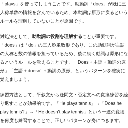
「plays」を使ってしまうことです。助動詞「does」が既に三
人称単数の情報を含んでいるため、本動詞は原形に戻るという
ルールを理解していないことが原因です。
対処法として、
助動詞の役割を理解する
ことが重要です。
「does」は「do」の三人称単数形であり、この助動詞が主語
の人称と数の情報を担っているため、後に続く動詞は原形にな
るというルールを覚えることです。「Does + 主語 + 動詞の原
形」「主語 + doesn’t + 動詞の原形」というパターンを確実に
覚えましょう。
練習方法として、平叙文から疑問文・否定文への変換練習を繰
り返すことが効果的です。「He plays tennis」→「Does he
play tennis?」→「He doesn’t play tennis」という一連の変換
を何度も練習することで、正しいパターンが身につきます。