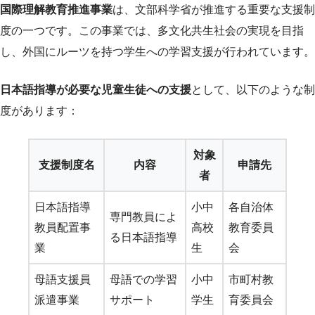
国際理解教育推進事業
は、文部科学省が推進する重要な支援制
度の一つです。この事業では、多文化共生社会の実現を目指
し、外国にルーツを持つ学生への学習支援が行われています。
日本語指導が必要な児童生徒への支援
として、以下のような制
度があります：
対象
支援制度名
内容
申請先
者
日本語指導
小中
各自治体
専門教員によ
教員配置事
高校
教育委員
る日本語指導
業
生
会
母語支援員
母語での学習
小中
市町村教
派遣事業
サポート
学生
育委員会