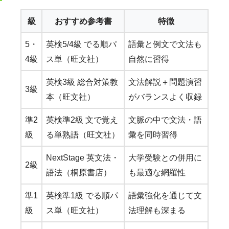
級
おすすめ参考書
特徴
5・
英検5/4級 でる順パ
語彙と例文で文法も
4級
ス単（旺文社）
自然に習得
英検3級 総合対策教
文法解説＋問題演習
3級
本（旺文社）
がバランスよく収録
準2
英検準2級 文で覚え
文脈の中で文法・語
級
る単熟語（旺文社）
彙を同時習得
NextStage 英文法・
大学受験との併用に
2級
語法（桐原書店）
も最適な網羅性
準1
英検準1級 でる順パ
語彙強化を通じて文
級
ス単（旺文社）
法理解も深まる