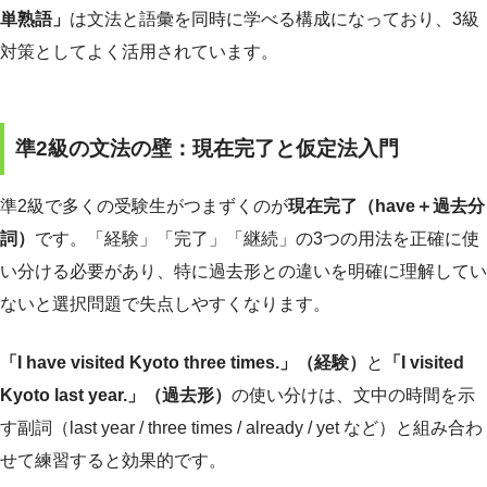
単熟語」
は文法と語彙を同時に学べる構成になっており、3級
対策としてよく活用されています。
準2級の文法の壁：現在完了と仮定法入門
準2級で多くの受験生がつまずくのが
現在完了（have＋過去分
詞）
です。「経験」「完了」「継続」の3つの用法を正確に使
い分ける必要があり、特に過去形との違いを明確に理解してい
ないと選択問題で失点しやすくなります。
「I have visited Kyoto three times.」（経験）
と
「I visited
Kyoto last year.」（過去形）
の使い分けは、文中の時間を示
す副詞（last year / three times / already / yet など）と組み合わ
せて練習すると効果的です。