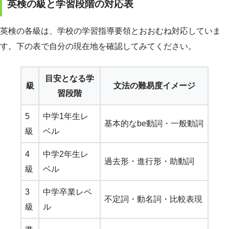
英検の級と学習段階の対応表
英検の各級は、学校の学習指導要領とおおむね対応していま
す。下の表で自分の現在地を確認してみてください。
目安となる学
級
文法の難易度イメージ
習段階
5
中学1年生レ
基本的なbe動詞・一般動詞
級
ベル
4
中学2年生レ
過去形・進行形・助動詞
級
ベル
3
中学卒業レベ
不定詞・動名詞・比較表現
級
ル