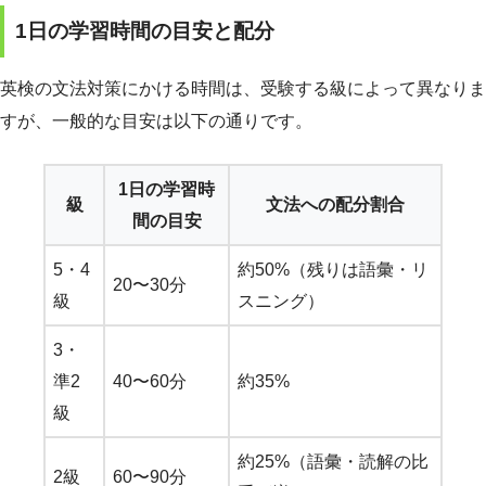
1日の学習時間の目安と配分
英検の文法対策にかける時間は、受験する級によって異なりま
すが、一般的な目安は以下の通りです。
1日の学習時
級
文法への配分割合
間の目安
5・4
約50%（残りは語彙・リ
20〜30分
級
スニング）
3・
準2
40〜60分
約35%
級
約25%（語彙・読解の比
2級
60〜90分