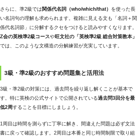
さらに、準2級では
関係代名詞（who/which/that）
を使った長
い名詞句の理解も求められます。複雑に見える文も「名詞＋関
係代名詞節」に分解するクセをつけると読みやすくなります。
Z会の英検準2級コース
や
旺文社の「英検準2級 総合対策教本」
では、このような文構造の分解練習が充実しています。
3級・準2級のおすすめ問題集と活用法
3級・準2級の対策には、過去問を繰り返し解くことが基本で
す。特に英検の公式サイトで公開されている
過去問3回分を最
低2周
することを目標にしましょう。
1周目は時間を測らずに丁寧に解き、間違えた問題は必ず文法
書に戻って確認します。2周目は本番と同じ時間制限で取り組