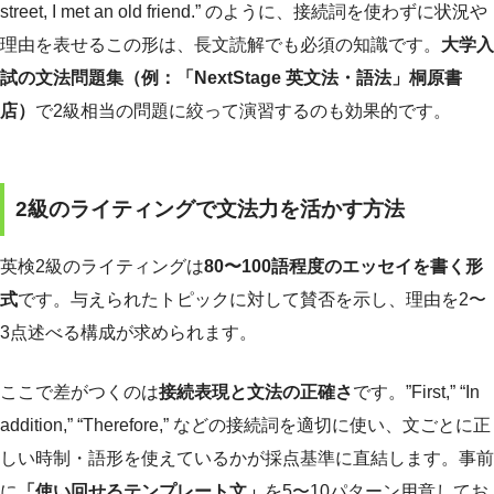
street, I met an old friend.” のように、接続詞を使わずに状況や
理由を表せるこの形は、長文読解でも必須の知識です。
大学入
試の文法問題集（例：「NextStage 英文法・語法」桐原書
店）
で2級相当の問題に絞って演習するのも効果的です。
2級のライティングで文法力を活かす方法
英検2級のライティングは
80〜100語程度のエッセイを書く形
式
です。与えられたトピックに対して賛否を示し、理由を2〜
3点述べる構成が求められます。
ここで差がつくのは
接続表現と文法の正確さ
です。”First,” “In
addition,” “Therefore,” などの接続詞を適切に使い、文ごとに正
しい時制・語形を使えているかが採点基準に直結します。事前
に
「使い回せるテンプレート文」
を5〜10パターン用意してお