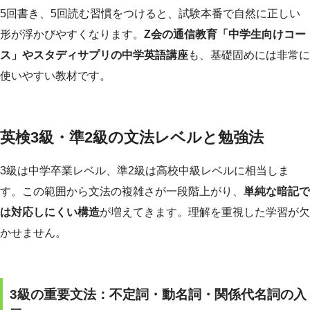
5回書き、5回読む習慣をつけると、試験本番で自然に正しい
形が浮かびやすくなります。
Z会の通信教育「中学生向けコー
ス」やスタディサプリの中学英語講座
も、基礎固めには非常に
使いやすい教材です。
英検3級・準2級の文法レベルと勉強法
3級は中学卒業レベル、準2級は高校中級レベルに相当しま
す。この範囲から文法の複雑さが一段階上がり、
単純な暗記で
は対応しにくい構造
が増えてきます。理解を重視した学習が欠
かせません。
3級の重要文法：不定詞・動名詞・関係代名詞の入