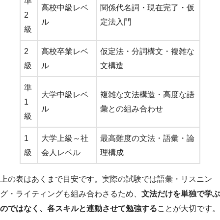
準
高校中級レベ
関係代名詞・現在完了・仮
2
ル
定法入門
級
2
高校卒業レベ
仮定法・分詞構文・複雑な
級
ル
文構造
準
大学中級レベ
複雑な文法構造・高度な語
1
ル
彙との組み合わせ
級
1
大学上級～社
最高難度の文法・語彙・論
級
会人レベル
理構成
上の表はあくまで目安です。実際の試験では語彙・リスニン
グ・ライティングも組み合わさるため、
文法だけを単独で学ぶ
のではなく、各スキルと連動させて勉強する
ことが大切です。