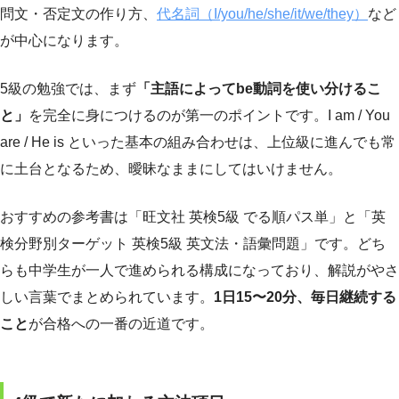
問文・否定文の作り方、
代名詞（I/you/he/she/it/we/they）
など
が中心になります。
5級の勉強では、まず
「主語によってbe動詞を使い分けるこ
と」
を完全に身につけるのが第一のポイントです。I am / You
are / He is といった基本の組み合わせは、上位級に進んでも常
に土台となるため、曖昧なままにしてはいけません。
おすすめの参考書は「旺文社 英検5級 でる順パス単」と「英
検分野別ターゲット 英検5級 英文法・語彙問題」です。どち
らも中学生が一人で進められる構成になっており、解説がやさ
しい言葉でまとめられています。
1日15〜20分、毎日継続する
こと
が合格への一番の近道です。