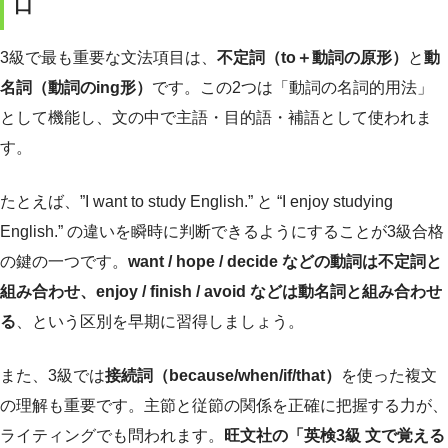
口
3級で最も重要な文法項目は、
不定詞（to＋動詞の原形）
と
動
名詞（動詞のing形）
です。この2つは「動詞の名詞的用法」
として機能し、文の中で主語・目的語・補語として使われま
す。
たとえば、”I want to study English.” と “I enjoy studying
English.” の違いを瞬時に判断できるようにすることが3級合格
の鍵の一つです。
want / hope / decide などの動詞は不定詞と
組み合わせ、enjoy / finish / avoid などは動名詞と組み合わせ
る
、という区別を早期に習得しましょう。
また、3級では
接続詞（because/when/if/that）
を使った複文
の理解も重要です。主節と従節の関係を正確に把握する力が、
ライティングでも問われます。
旺文社の「英検3級 文で覚える