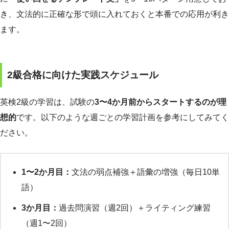
き、文法的に正確な形で頭に入れておくと本番での応用が利き
ます。
2級合格に向けた実践スケジュール
英検2級の学習は、試験の
3〜4か月前からスタートするのが理
想的
です。以下のような週ごとの学習計画を参考にしてみてく
ださい。
1〜2か月目：
文法の弱点補強＋語彙の増強（毎日10単
語）
3か月目：
過去問演習（週2回）＋ライティング練習
（週1〜2回）