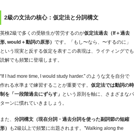
2級の文法の核心：仮定法と分詞構文
英検2級で多くの受験生が苦労するのが
仮定法過去（If＋過去
形, would＋動詞の原形）
です。「もし〜なら、〜するのに」
という現実と反する仮定を表すこの表現は、ライティングでも
読解でも頻繁に登場します。
“If I had more time, I would study harder.” のような文を自分で
作れる水準まで練習することが重要です。
仮定法では動詞の時
制を「一段階過去にずらす」
という原則を軸に、さまざまなパ
ターンに慣れていきましょう。
また、
分詞構文（現在分詞・過去分詞を使った副詞節の短縮
形）
も2級以上で頻繁に出題されます。”Walking along the