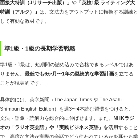
面接大特訓（Jリサーチ出版）」
や
「英検1級 ライティング大
特訓（アルク）」
は、文法力をアウトプットに転換する訓練と
して有効な教材です。
準1級・1級の長期学習戦略
準1級・1級は、短期間の詰め込みで合格できるレベルではあ
りません。
最低でも6か月〜1年の継続的な学習計画
を立てる
ことが現実的です。
具体的には、英字新聞（The Japan Times や The Asahi
Shimbun English Edition）を週3〜4本読む習慣をつけると、
文法・語彙・読解力を総合的に伸ばせます。また、
NHKラジ
オの「ラジオ英会話」や「実践ビジネス英語」
を活用すること
で、高度な文法が実際の会話でどう使われているかを耳から学