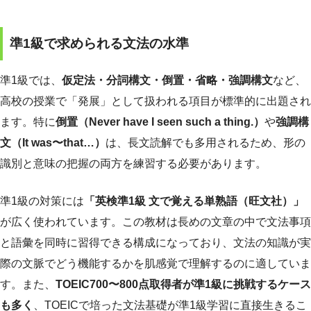
準1級で求められる文法の水準
準1級では、
仮定法・分詞構文・倒置・省略・強調構文
など、
高校の授業で「発展」として扱われる項目が標準的に出題され
ます。特に
倒置（Never have I seen such a thing.）
や
強調構
文（It was〜that…）
は、長文読解でも多用されるため、形の
識別と意味の把握の両方を練習する必要があります。
準1級の対策には
「英検準1級 文で覚える単熟語（旺文社）」
が広く使われています。この教材は長めの文章の中で文法事項
と語彙を同時に習得できる構成になっており、文法の知識が実
際の文脈でどう機能するかを肌感覚で理解するのに適していま
す。また、
TOEIC700〜800点取得者が準1級に挑戦するケース
も多く
、TOEICで培った文法基礎が準1級学習に直接生きるこ