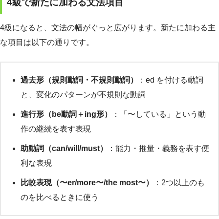
4級で新たに加わる文法項目
4級になると、文法の幅がぐっと広がります。新たに加わる主
な項目は以下の通りです。
過去形（規則動詞・不規則動詞）
：ed を付ける動詞
と、変化のパターンが不規則な動詞
進行形（be動詞＋ing形）
：「〜している」という動
作の継続を表す表現
助動詞（can/will/must）
：能力・推量・義務を表す便
利な表現
比較表現（〜er/more〜/the most〜）
：2つ以上のも
のを比べるときに使う