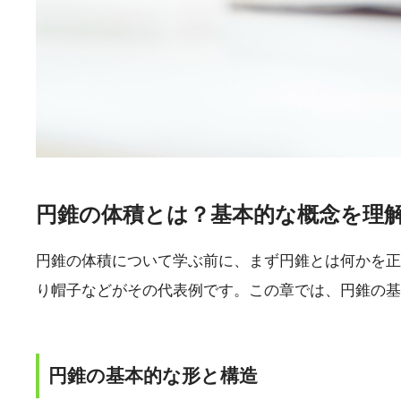
円錐の体積とは？基本的な概念を理
円錐の体積について学ぶ前に、まず円錐とは何かを正
り帽子などがその代表例です。この章では、円錐の基
円錐の基本的な形と構造