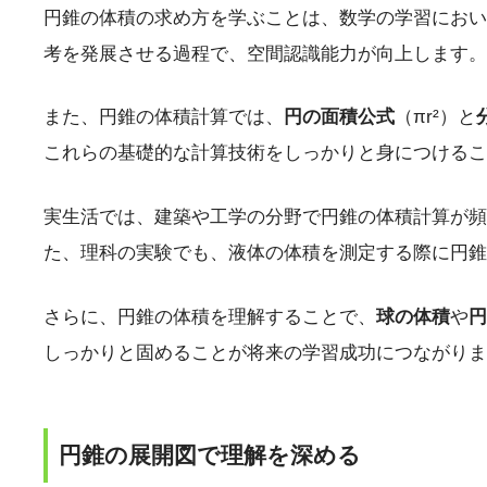
円錐の体積の求め方を学ぶことは、数学の学習におい
考を発展させる過程で、空間認識能力が向上します。
また、円錐の体積計算では、
円の面積公式
（πr²）と
これらの基礎的な計算技術をしっかりと身につけるこ
実生活では、建築や工学の分野で円錐の体積計算が頻
た、理科の実験でも、液体の体積を測定する際に円錐
さらに、円錐の体積を理解することで、
球の体積
や
円
しっかりと固めることが将来の学習成功につながりま
円錐の展開図で理解を深める