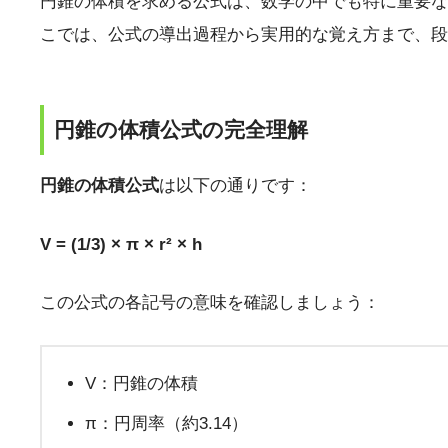
円錐の体積を求める公式は、数学の中でも特に重要な
こでは、公式の導出過程から実用的な覚え方まで、段
円錐の体積公式の完全理解
円錐の体積公式
は以下の通りです：
V = (1/3) × π × r² × h
この公式の各記号の意味を確認しましょう：
V：円錐の体積
π：円周率（約3.14）