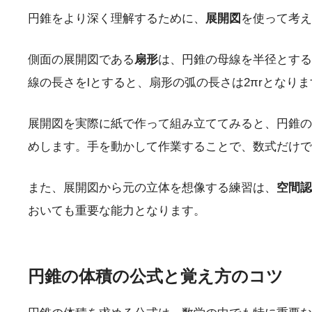
円錐をより深く理解するために、
展開図
を使って考え
側面の展開図である
扇形
は、円錐の母線を半径とする
線の長さをlとすると、扇形の弧の長さは2πrとなりま
展開図を実際に紙で作って組み立ててみると、円錐の
めします。手を動かして作業することで、数式だけで
また、展開図から元の立体を想像する練習は、
空間認
おいても重要な能力となります。
円錐の体積の公式と覚え方のコツ