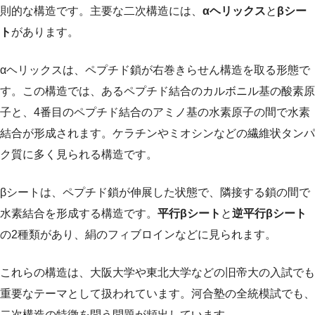
則的な構造です。主要な二次構造には、
αヘリックス
と
βシー
ト
があります。
αヘリックスは、ペプチド鎖が右巻きらせん構造を取る形態で
す。この構造では、あるペプチド結合のカルボニル基の酸素原
子と、4番目のペプチド結合のアミノ基の水素原子の間で水素
結合が形成されます。ケラチンやミオシンなどの繊維状タンパ
ク質に多く見られる構造です。
βシートは、ペプチド鎖が伸展した状態で、隣接する鎖の間で
水素結合を形成する構造です。
平行βシート
と
逆平行βシート
の2種類があり、絹のフィブロインなどに見られます。
これらの構造は、大阪大学や東北大学などの旧帝大の入試でも
重要なテーマとして扱われています。河合塾の全統模試でも、
二次構造の特徴を問う問題が頻出しています。