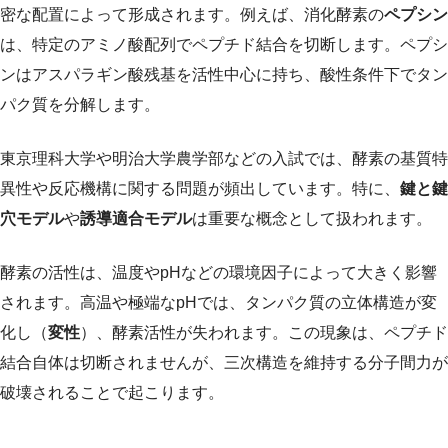
密な配置によって形成されます。例えば、消化酵素の
ペプシン
は、特定のアミノ酸配列でペプチド結合を切断します。ペプシ
ンはアスパラギン酸残基を活性中心に持ち、酸性条件下でタン
パク質を分解します。
東京理科大学や明治大学農学部などの入試では、酵素の基質特
異性や反応機構に関する問題が頻出しています。特に、
鍵と鍵
穴モデル
や
誘導適合モデル
は重要な概念として扱われます。
酵素の活性は、温度やpHなどの環境因子によって大きく影響
されます。高温や極端なpHでは、タンパク質の立体構造が変
化し（
変性
）、酵素活性が失われます。この現象は、ペプチド
結合自体は切断されませんが、三次構造を維持する分子間力が
破壊されることで起こります。