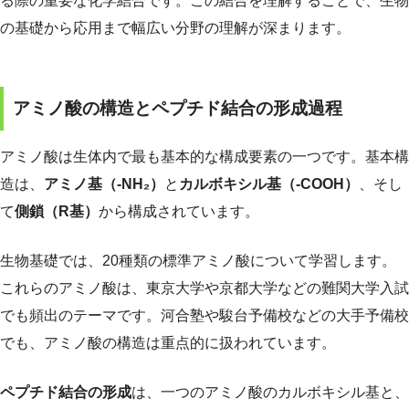
る際の重要な化学結合です。この結合を理解することで、生物
の基礎から応用まで幅広い分野の理解が深まります。
アミノ酸の構造とペプチド結合の形成過程
アミノ酸は生体内で最も基本的な構成要素の一つです。基本構
造は、
アミノ基（-NH₂）
と
カルボキシル基（-COOH）
、そし
て
側鎖（R基）
から構成されています。
生物基礎では、20種類の標準アミノ酸について学習します。
これらのアミノ酸は、東京大学や京都大学などの難関大学入試
でも頻出のテーマです。河合塾や駿台予備校などの大手予備校
でも、アミノ酸の構造は重点的に扱われています。
ペプチド結合の形成
は、一つのアミノ酸のカルボキシル基と、