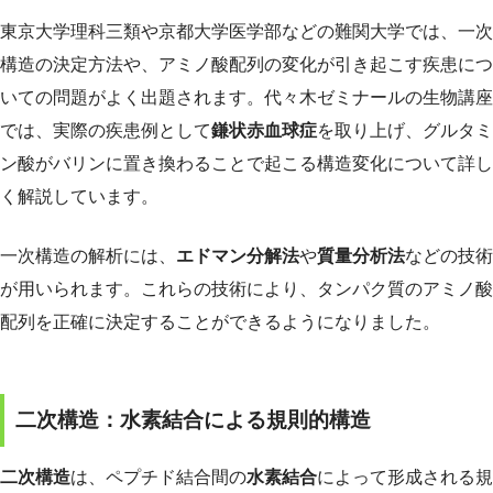
東京大学理科三類や京都大学医学部などの難関大学では、一次
構造の決定方法や、アミノ酸配列の変化が引き起こす疾患につ
いての問題がよく出題されます。代々木ゼミナールの生物講座
では、実際の疾患例として
鎌状赤血球症
を取り上げ、グルタミ
ン酸がバリンに置き換わることで起こる構造変化について詳し
く解説しています。
一次構造の解析には、
エドマン分解法
や
質量分析法
などの技術
が用いられます。これらの技術により、タンパク質のアミノ酸
配列を正確に決定することができるようになりました。
二次構造：水素結合による規則的構造
二次構造
は、ペプチド結合間の
水素結合
によって形成される規