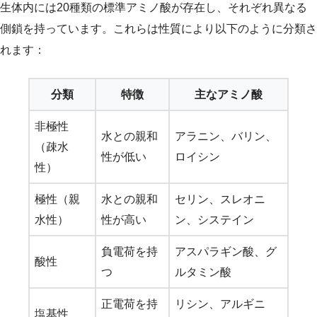
生体内には20種類の標準アミノ酸が存在し、それぞれ異なる
側鎖を持っています。これらは性質により以下のように分類さ
れます：
分類
特徴
主なアミノ酸
非極性
水との親和
アラニン、バリン、
（疎水
性が低い
ロイシン
性）
極性（親
水との親和
セリン、スレオニ
水性）
性が高い
ン、システイン
負電荷を持
アスパラギン酸、グ
酸性
つ
ルタミン酸
正電荷を持
リシン、アルギニ
塩基性