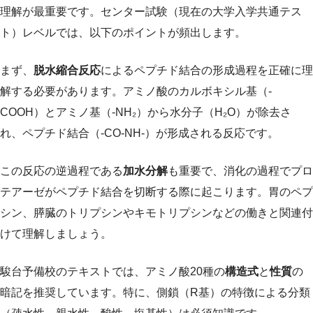
理解が最重要です。センター試験（現在の大学入学共通テス
ト）レベルでは、以下のポイントが頻出します。
まず、
脱水縮合反応
によるペプチド結合の形成過程を正確に理
解する必要があります。アミノ酸のカルボキシル基（-
COOH）とアミノ基（-NH₂）から水分子（H₂O）が除去さ
れ、ペプチド結合（-CO-NH-）が形成される反応です。
この反応の逆過程である
加水分解
も重要で、消化の過程でプロ
テアーゼがペプチド結合を切断する際に起こります。胃のペプ
シン、膵臓のトリプシンやキモトリプシンなどの働きと関連付
けて理解しましょう。
駿台予備校のテキストでは、アミノ酸20種の
構造式
と
性質
の
暗記を推奨しています。特に、側鎖（R基）の特徴による分類