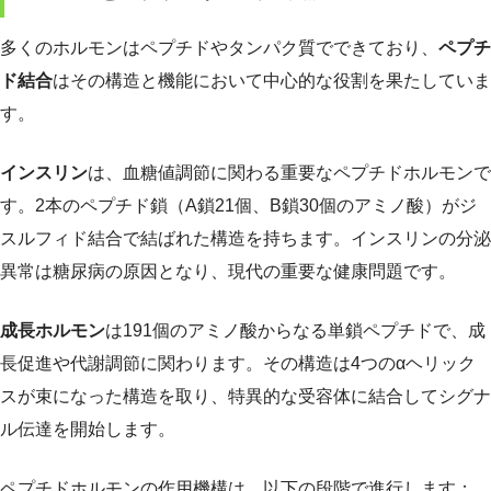
多くのホルモンはペプチドやタンパク質でできており、
ペプチ
ド結合
はその構造と機能において中心的な役割を果たしていま
す。
インスリン
は、血糖値調節に関わる重要なペプチドホルモンで
す。2本のペプチド鎖（A鎖21個、B鎖30個のアミノ酸）がジ
スルフィド結合で結ばれた構造を持ちます。インスリンの分泌
異常は糖尿病の原因となり、現代の重要な健康問題です。
成長ホルモン
は191個のアミノ酸からなる単鎖ペプチドで、成
長促進や代謝調節に関わります。その構造は4つのαヘリック
スが束になった構造を取り、特異的な受容体に結合してシグナ
ル伝達を開始します。
ペプチドホルモンの作用機構は、以下の段階で進行します：