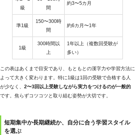
約3〜5カ月
級
間
150〜300時
準1級
約6カ月〜1年
間
300時間以
1年以上（複数回受験が
1級
上
多い）
この表はあくまで目安であり、もともとの漢字力や学習方法に
よって大きく変わります。特に1級は1回の受験で合格する人
が少なく、
2〜3回以上受験しながら実力をつけるのが一般的
です。焦らずコツコツと取り組む姿勢が大切です。
短期集中か長期継続か、自分に合う学習スタイル
を選ぶ