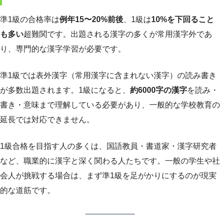
準1級の合格率は
例年15〜20%前後
、1級は
10%を下回ること
も多い
超難関です。出題される漢字の多くが常用漢字外であ
り、専門的な漢字学習が必要です。
準1級では表外漢字（常用漢字に含まれない漢字）の読み書き
が多数出題されます。1級になると、
約6000字の漢字
を読み・
書き・意味まで理解している必要があり、一般的な学校教育の
延長では対応できません。
1級合格を目指す人の多くは、国語教員・書道家・漢字研究者
など、職業的に漢字と深く関わる人たちです。一般の学生や社
会人が挑戦する場合は、まず準1級を足がかりにするのが現実
的な道筋です。