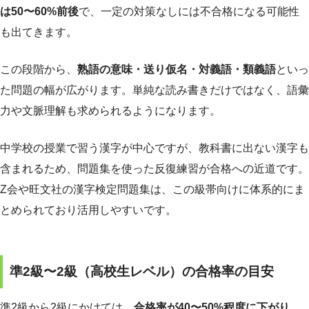
は50〜60%前後
で、一定の対策なしには不合格になる可能性
も出てきます。
この段階から、
熟語の意味・送り仮名・対義語・類義語
といっ
た問題の幅が広がります。単純な読み書きだけではなく、語彙
力や文脈理解も求められるようになります。
中学校の授業で習う漢字が中心ですが、教科書に出ない漢字も
含まれるため、問題集を使った反復練習が合格への近道です。
Z会や旺文社の漢字検定問題集は、この級帯向けに体系的にま
とめられており活用しやすいです。
準2級〜2級（高校生レベル）の合格率の目安
準2級から2級にかけては、
合格率が40〜50%程度に下がり
、