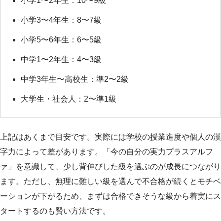
小学1〜2年生：10〜9級
小学3〜4年生：8〜7級
小学5〜6年生：6〜5級
中学1〜2年生：4〜3級
中学3年生〜高校生：準2〜2級
大学生・社会人：2〜準1級
上記はあくまで目安です。実際には学校の授業進度や個人の漢
字力によって差があります。「今の自分の実力プラスアルフ
ァ」を意識して、少し背伸びした級を選ぶのが成長につながり
ます。ただし、無理に難しい級を選んで不合格が続くとモチベ
ーションが下がるため、まずは合格できそうな級から着実にス
タートするのも賢い方法です。