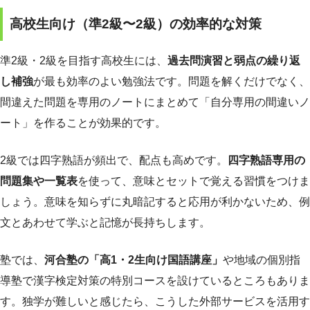
高校生向け（準2級〜2級）の効率的な対策
準2級・2級を目指す高校生には、
過去問演習と弱点の繰り返
し補強
が最も効率のよい勉強法です。問題を解くだけでなく、
間違えた問題を専用のノートにまとめて「自分専用の間違いノ
ート」を作ることが効果的です。
2級では四字熟語が頻出で、配点も高めです。
四字熟語専用の
問題集や一覧表
を使って、意味とセットで覚える習慣をつけま
しょう。意味を知らずに丸暗記すると応用が利かないため、例
文とあわせて学ぶと記憶が長持ちします。
塾では、
河合塾の「高1・2生向け国語講座」
や地域の個別指
導塾で漢字検定対策の特別コースを設けているところもありま
す。独学が難しいと感じたら、こうした外部サービスを活用す