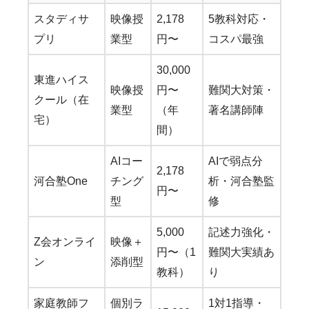
スタディサ
映像授
2,178
5教科対応・
プリ
業型
円〜
コスパ最強
30,000
東進ハイス
映像授
円〜
難関大対策・
クール（在
業型
（年
著名講師陣
宅）
間）
AIコー
AIで弱点分
2,178
河合塾One
チング
析・河合塾監
円〜
型
修
5,000
記述力強化・
Z会オンライ
映像＋
円〜（1
難関大実績あ
ン
添削型
教科）
り
家庭教師フ
個別ラ
1対1指導・