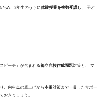
るため、3年生のうちに
体験授業を複数受講
し、 子ど
・スピーチ」が含まれる
都立自校作成問題
対策と、 マ
おり、内申点の底上げから本番対策まで一貫したサポー
しておきましょう。