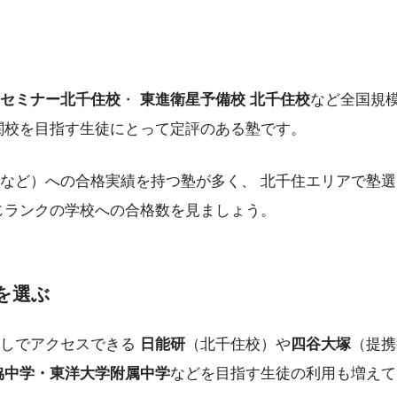
セミナー北千住校
・
東進衛星予備校 北千住校
など全国規
関校を目指す生徒にとって定評のある塾です。
など）への合格実績を持つ塾が多く、 北千住エリアで塾
じランクの学校への合格数を見ましょう。
を選ぶ
なしでアクセスできる
日能研
（北千住校）や
四谷大塚
（提携
協中学・東洋大学附属中学
などを目指す生徒の利用も増えて